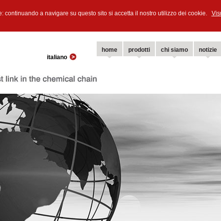
e: continuando a navigare su questo sito si accetta il nostro utilizzo dei cookie.
Vis
home
prodotti
chi siamo
notizie
italiano