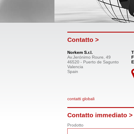
Contatto >
Norkem S.r.l.
T
Av.Jerónimo Roure, 49
F
46520 - Puerto de Sagunto
E
Valencia
Spain
contatti globali
Contatto immediato >
Prodotto