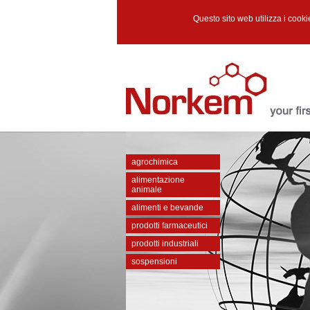
Questo sito web utilizza i cooki
agrochimica
alimentazione
animale
alimenti e bevande
prodotti farmaceutici
prodotti industriali
sospensioni