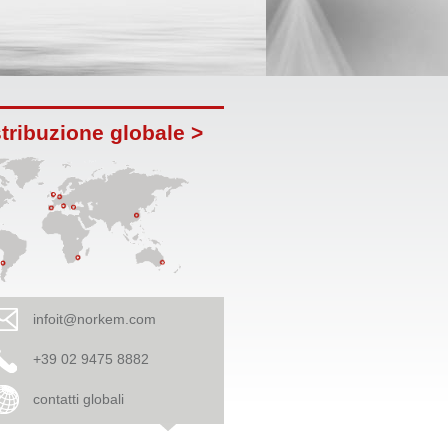
tribuzione globale >
infoit@norkem.com
+39 02 9475 8882
contatti globali