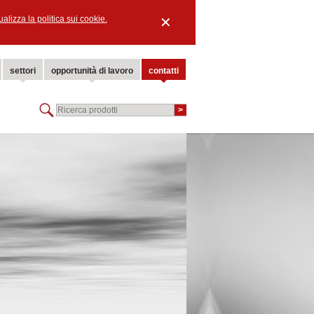
ualizza la politica sui cookie.
✕
settori
opportunità di lavoro
contatti