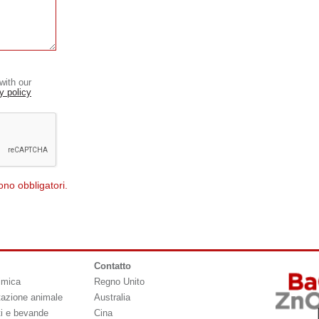
with our
y policy
ono obbligatori.
Contatto
imica
Regno Unito
tazione animale
Australia
ti e bevande
Cina